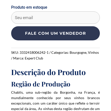
Produto em estoque
E
n
t
e
FALE COM UM VENDEDOR
r
y
o
SKU:
3332418006242-1
Categorias:
Bourgogne
,
Vinhos
u
Marca:
Expert Club
r
e
Descrição do Produto
m
a
i
Região de Produção
l
Chablis, uma sub-região da Borgonha, na França, é
a
mundialmente conhecida por seus vinhos brancos
d
excepcionais, com um caráter único que reflete o terroir
d
especial da área,. As vinhas desta região desfrutam de um
r