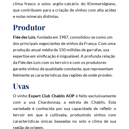
clima fresco e solos argilo-calcário do Kimmeridgiano,
e
que contribuem para a criação de vinhos com alta acidez
s
e notas minerais distintas.
s
Produtor
t
o
Fiée des Lois
, fundada em 1987, consolidou-se como um
j
dos principais negociantes de vinhos da França. Com uma
o
produção anual média de 150 milhões de garrafas, sua
i
expertise em vinificação é inigualável. A profunda relação
n
da Fiée des Lois com os terroirs e com os produtores
t
garante vinhos de qualidade constante, que representam
h
fielmente as características das regiões de onde provêm.
e
Uvas
w
a
O vinho
Expert Club Chablis AOP
é feito exclusivamente
i
com a uva Chardonnay, a estrela de Chablis. Esta
t
variedade é conhecida por sua capacidade de refletir o
l
terroir em que é cultivada, produzindo vinhos com
i
características únicas baseadas no solo e clima de sua
s
região de origem.