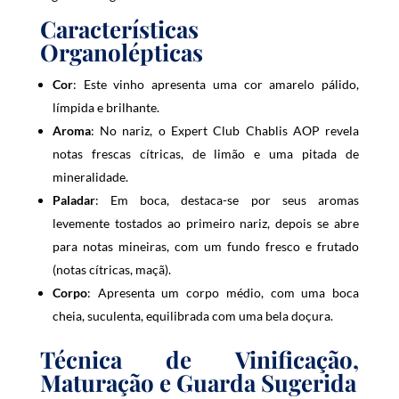
t
Características
f
Organolépticas
o
r
Cor
: Este vinho apresenta uma cor amarelo pálido,
t
límpida e brilhante.
h
i
Aroma
: No nariz, o Expert Club Chablis AOP revela
s
notas frescas cítricas, de limão e uma pitada de
p
mineralidade.
r
Paladar
: Em boca, destaca-se por seus aromas
o
levemente tostados ao primeiro nariz, depois se abre
d
para notas mineiras, com um fundo fresco e frutado
u
(notas cítricas, maçã).
c
t
Corpo
: Apresenta um corpo médio, com uma boca
cheia, suculenta, equilibrada com uma bela doçura.
Técnica de Vinificação,
Maturação e Guarda Sugerida