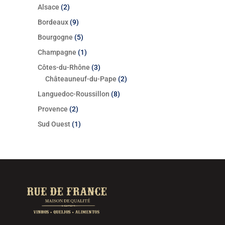
Alsace
2
2
produtos
produtos
Bordeaux
9
9
produtos
Bourgogne
5
5
produtos
Champagne
1
1
produto
Côtes-du-Rhône
3
3
Châteauneuf-du-Pape
produtos
2
2
produtos
Languedoc-Roussillon
8
8
produtos
Provence
2
2
produtos
Sud Ouest
1
1
produto