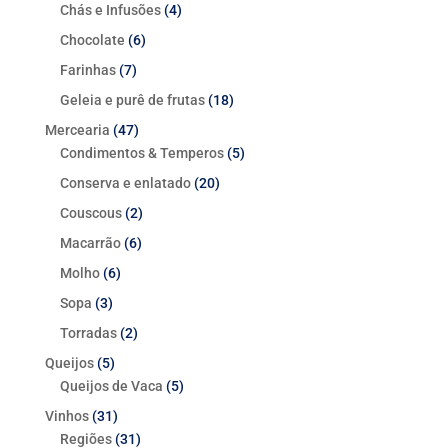
produtos
Chás e Infusões
4
4
produtos
Chocolate
6
6
produtos
Farinhas
7
7
produtos
Geleia e purê de frutas
18
18
produtos
Mercearia
47
47
Condimentos & Temperos
produtos
5
5
produtos
Conserva e enlatado
20
20
produtos
Couscous
2
2
produtos
Macarrão
6
6
produtos
Molho
6
6
produtos
Sopa
3
3
produtos
Torradas
2
2
produtos
Queijos
5
5
Queijos de Vaca
produtos
5
5
produtos
Vinhos
31
31
Regiões
produtos
31
31