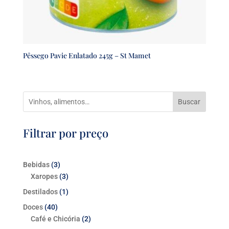
Pêssego Pavie Enlatado 245g – St Mamet
Buscar
Filtrar por preço
Bebidas
3
3
Xaropes
produtos
3
3
produtos
Destilados
1
1
produto
Doces
40
40
Café e Chicória
produtos
2
2