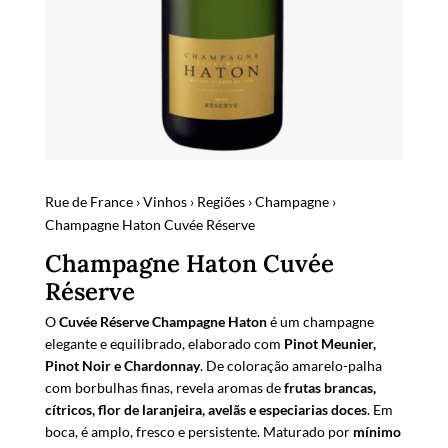
Rue de France
›
Vinhos
›
Regiões
›
Champagne
›
Champagne Haton Cuvée Réserve
Champagne Haton Cuvée
Réserve
O
Cuvée Réserve Champagne Haton
é um champagne
elegante e equilibrado, elaborado com
Pinot Meunier,
Pinot Noir e Chardonnay
. De coloração amarelo-palha
com borbulhas finas, revela aromas de
frutas brancas,
cítricos, flor de laranjeira, avelãs e especiarias doces
. Em
boca, é amplo, fresco e persistente. Maturado por
mínimo