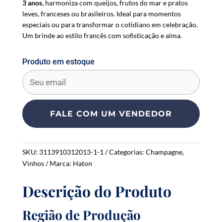
3 anos
, harmoniza com queijos, frutos do mar e pratos
leves, franceses ou brasileiros. Ideal para momentos
especiais ou para transformar o cotidiano em celebração.
Um brinde ao estilo francês com sofisticação e alma.
Produto em estoque
E
n
t
e
FALE COM UM VENDEDOR
r
y
o
SKU:
3113910312013-1-1
Categorias:
Champagne
,
u
Vinhos
Marca:
Haton
r
e
Descrição do Produto
m
a
i
Região de Produção
l