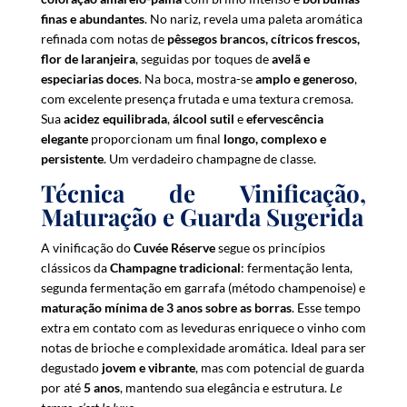
finas e abundantes
. No nariz, revela uma paleta aromática
refinada com notas de
pêssegos brancos, cítricos frescos,
flor de laranjeira
, seguidas por toques de
avelã e
especiarias doces
. Na boca, mostra-se
amplo e generoso
,
com excelente presença frutada e uma textura cremosa.
Sua
acidez equilibrada
,
álcool sutil
e
efervescência
elegante
proporcionam um final
longo, complexo e
persistente
. Um verdadeiro champagne de classe.
Técnica de Vinificação,
Maturação e Guarda Sugerida
A vinificação do
Cuvée Réserve
segue os princípios
clássicos da
Champagne tradicional
: fermentação lenta,
segunda fermentação em garrafa (método champenoise) e
maturação mínima de 3 anos sobre as borras
. Esse tempo
extra em contato com as leveduras enriquece o vinho com
notas de brioche e complexidade aromática. Ideal para ser
degustado
jovem e vibrante
, mas com potencial de guarda
por até
5 anos
, mantendo sua elegância e estrutura.
Le