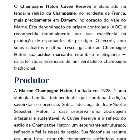
O
Champagne Haton Cuvée Réserve
é elaborado na
a
lendária região da
Champagne
, no nordeste da França,
d
mais precisamente em
Damery
, no coração do Vale do
d
Marne. Esta denominação de origem controlada (AOC) é
r
reconhecida mundialmente por sua excelência na
e
produção de espumantes de prestígio. O terroir, com
s
solos calcários e clima fresco, garante ao Champagne
s
Haton sua
acidez marcante
, equilíbrio e elegância —
t
características essenciais de um verdadeiro champagne
o
tradicional.
j
Produtor
o
i
A
Maison Champagne Haton
, fundada em 1928, é uma
n
vinícola familiar independente que combina tradição,
t
savoir-faire e precisão. Sob a liderança de Jean-Noël e
h
Sébastien Haton, a casa preserva uma abordagem
e
artesanal e sustentável. A Cuvée Réserve é o reflexo do
w
estilo da Champagne Haton: um espumante estruturado,
a
refinado e fiel às raízes da região. Sua filosofia se resume
i
em uma frase: produzir champagnes autênticos, para