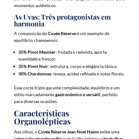
t
momentos autênticos.
l
As Uvas: Três protagonistas em
i
harmonia
s
t
A composição do
Cuvée Réserve
é um exemplo de
f
equilíbrio champenois:
o
35% Pinot Meunier
: frutada e redonda, aporta
r
suavidade e frescor.
t
35% Pinot Noir
: estrutura, corpo e elegância tânica.
h
30% Chardonnay
: leveza, acidez refinada e notas florais.
i
s
Esse corte triplo garante complexidade, equilíbrio e um
p
estilo marcadamente
gastronômico e versátil
, perfeito
r
para diversas ocasiões.
o
d
Características
u
Organolépticas
c
t
Aos olhos, o
Cuvée Réserve Jean Noel Haton
exibe uma
coloração amarelo-palha
com brilho intenso e
borbulhas