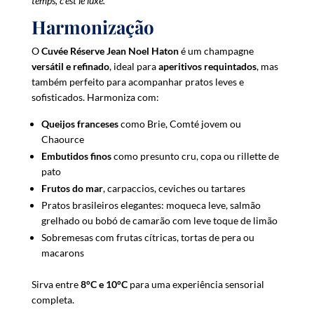
temps, c’est le luxe.
Harmonização
O
Cuvée Réserve Jean Noel Haton
é um champagne
versátil e refinado
, ideal para
aperitivos requintados
, mas
também perfeito para acompanhar pratos leves e
sofisticados. Harmoniza com:
Queijos franceses
como Brie, Comté jovem ou
Chaource
Embutidos finos
como presunto cru, copa ou rillette de
pato
Frutos do mar
, carpaccios, ceviches ou tartares
Pratos brasileiros elegantes: moqueca leve, salmão
grelhado ou bobó de camarão com leve toque de limão
Sobremesas com frutas cítricas, tortas de pera ou
macarons
Sirva entre
8°C e 10°C
para uma experiência sensorial
completa.