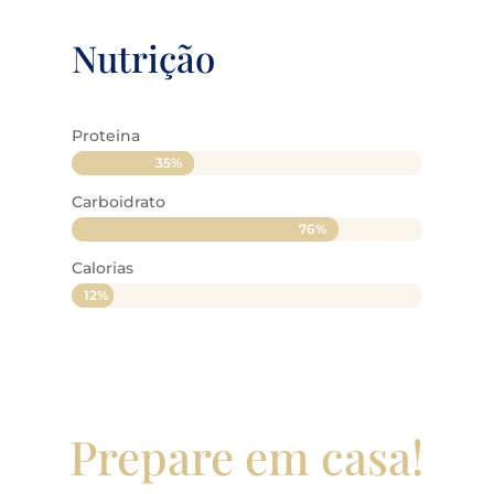
Nutrição
Proteina
35%
35%
Carboidrato
76%
76%
Calorias
12%
12%
Prepare em casa!