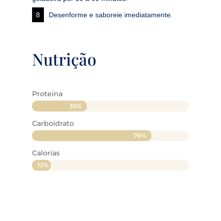
Desenforme e saboreie imediatamente.
Nutrição
Proteina
35%
35%
Carboidrato
76%
76%
Calorias
12%
12%