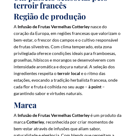
terroir francês
d
r
Região de produção
e
A
Infusão de Frutas Vermelhas Cotterley
nasce do
s
coração da Europa, em regiões francesas que valorizam o
s
bem-estar, o frescor dos campos e o cultivo responsável
t
de frutas silvestres. Com clima temperado, esta zona
o
privilegiada oferece condições ideais para framboesas,
j
groselhas, hibiscos e morangos se desenvolverem com
o
intensidade aromática e doçura natural. A seleção dos
i
ingredientes respeita o
terroir local
e o ritmo das
n
estações, evocando a tradição herbalista francesa, onde
t
cada flor e fruta é colhida no seu auge –
à point
–
h
garantindo sabor e virtudes naturais.
e
Marca
w
a
A
Infusão de Frutas Vermelhas Cotterley
é um produto da
i
marca
Cotterley
, reconhecida por criar momentos de
t
bem-estar através de infusões que aliam sabor,
l
naturalidade e elegância. Com blends que respeitam a