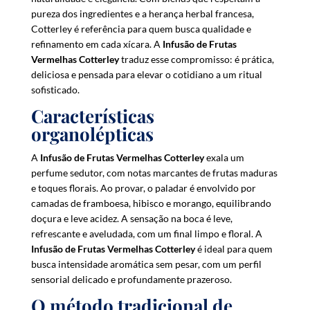
i
pureza dos ingredientes e a herança herbal francesa,
s
Cotterley é referência para quem busca qualidade e
t
refinamento em cada xícara. A
Infusão de Frutas
f
Vermelhas Cotterley
traduz esse compromisso: é prática,
o
deliciosa e pensada para elevar o cotidiano a um ritual
r
sofisticado.
t
Características
h
organolépticas
i
s
A
Infusão de Frutas Vermelhas Cotterley
exala um
p
perfume sedutor, com notas marcantes de frutas maduras
r
e toques florais. Ao provar, o paladar é envolvido por
o
camadas de framboesa, hibisco e morango, equilibrando
d
doçura e leve acidez. A sensação na boca é leve,
u
refrescante e aveludada, com um final limpo e floral. A
c
Infusão de Frutas Vermelhas Cotterley
é ideal para quem
t
busca intensidade aromática sem pesar, com um perfil
sensorial delicado e profundamente prazeroso.
O método tradicional de