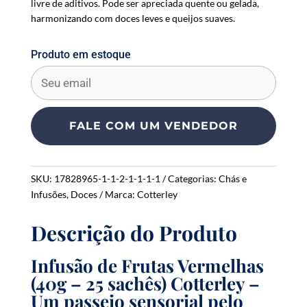
livre de aditivos. Pode ser apreciada quente ou gelada,
harmonizando com doces leves e queijos suaves.
Produto em estoque
E
n
t
e
FALE COM UM VENDEDOR
r
y
o
SKU:
17828965-1-1-2-1-1-1-1
Categorias:
Chás e
u
Infusões
,
Doces
Marca:
Cotterley
r
e
Descrição do Produto
m
a
i
Infusão de Frutas Vermelhas
l
(40g – 25 sachês) Cotterley –
a
Um passeio sensorial pelo
d