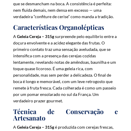
f
que se desmancham na boca. A consistência é perfeita:
o
nem fluida demais, nem densa em excesso — uma
r
verdadeira “confiture de cerise” como manda a tradição.
t
Características Organolépticas
h
i
A
Geleia Cereja – 315g
surpreende pelo equilíbrio entre a
s
doçura envolvente e a acidez elegante das frutas. O
p
primeiro contato traz uma sensação aveludada, que se
r
intensifica com a presença das cerejas cozidas
lentamente, revelando notas de amêndoas, baunilha e um
o
toque quase licoroso. É uma geleia rica, com
d
personalidade, mas sem perder a delicadeza. O final de
u
boca é longo e memorável, com um leve retrogosto que
c
remete à fruta fresca. Cada colherada é como um passeio
t
por um pomar ensolarado no sul da França. Um
verdadeiro prazer gourmet.
Técnica de Conservação e
Artesanato
A
Geleia Cereja – 315g
é produzida com cerejas frescas,