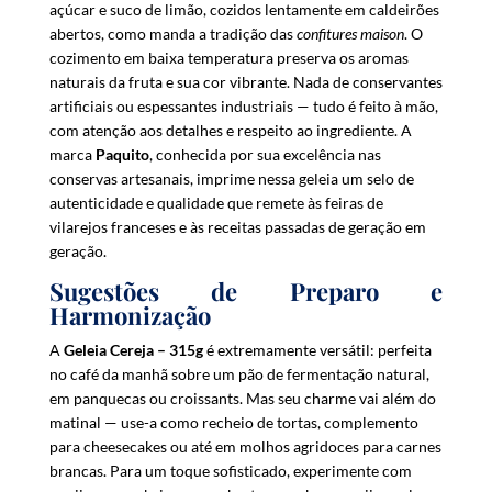
açúcar e suco de limão, cozidos lentamente em caldeirões
abertos, como manda a tradição das
confitures maison
. O
cozimento em baixa temperatura preserva os aromas
naturais da fruta e sua cor vibrante. Nada de conservantes
artificiais ou espessantes industriais — tudo é feito à mão,
com atenção aos detalhes e respeito ao ingrediente. A
marca
Paquito
, conhecida por sua excelência nas
conservas artesanais, imprime nessa geleia um selo de
autenticidade e qualidade que remete às feiras de
vilarejos franceses e às receitas passadas de geração em
geração.
Sugestões de Preparo e
Harmonização
A
Geleia Cereja – 315g
é extremamente versátil: perfeita
no café da manhã sobre um pão de fermentação natural,
em panquecas ou croissants. Mas seu charme vai além do
matinal — use-a como recheio de tortas, complemento
para cheesecakes ou até em molhos agridoces para carnes
brancas. Para um toque sofisticado, experimente com