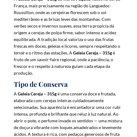
s
França, mais precisamente na região do Languedoc-
s
Roussillon, onde as cerejeiras florescem sob o sol
mediterrâneo e as brisas leves das montanhas. Com
t
verões secos e invernos suaves, essa terra propícia dá
o
origem a cerejas de polpa firme, sabor intenso e acidez
j
equilibrada. A tradição local valoriza o uso das frutas
o
frescas em doces, geleias e licores, sempre respeitando o
i
terroir
e o ritmo das estações. A
Geleia Cereja – 315g
é
n
fruto de um savoir-faire regional, onde a paciência, o
t
frescor e o respeito à natureza guiam cada etapa da
h
produção.
e
Tipo de Conserva
w
a
A
Geleia Cereja – 315g
é uma conserva doce e frutada,
i
elaborada com cerejas inteiras cuidadosamente
t
selecionadas. Sua aparência é encantadora: uma cor rubi
l
intensa, profunda e brilhante que reluz à luz natural. Ao
i
abrir o pote, o perfume invade os sentidos — uma mistura
s
de doçura vibrante com toques amadeirados e levemente
t
ácidos. A textura é rica, com pedaços generosos de fruta