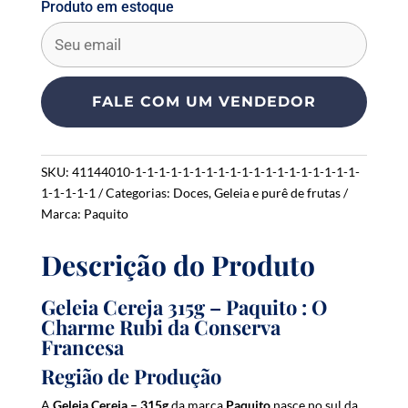
Produto em estoque
E
n
t
e
FALE COM UM VENDEDOR
r
y
o
SKU:
41144010-1-1-1-1-1-1-1-1-1-1-1-1-1-1-1-1-1-1-1-
u
1-1-1-1-1
Categorias:
Doces
,
Geleia e purê de frutas
r
Marca:
Paquito
e
m
Descrição do Produto
a
i
l
Geleia Cereja 315g – Paquito : O
a
Charme Rubi da Conserva
d
Francesa
d
Região de Produção
r
e
A
Geleia Cereja – 315g
da marca
Paquito
nasce no sul da