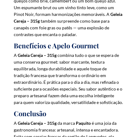
queijos como brie, camembert ou um bom queijo azul.
Um espumante brut ou um vinho tinto leve, como um
Pinot Noir, formam harmonizações memoráveis. A
Geleia
Cereja – 315g
também surpreende como base para
canapés com foie gras ou patês — uma explosão de
contrastes que encanta o paladar.
Benefícios e Apelo Gourmet
A
Geleia Cereja – 315g
combina tudo o que se espera de
uma conserva gourmet: sabor marcante, textura
equilibrada, longa durabilidade e aquele toque de
tradição francesa que transforma o ordinário em
extraordinário. É prática para o dia a dia, mas refinada o
suficiente para ocasiões especiais. Seu sabor autêntico e o
preparo artesanal fazem dela uma escolha inteligente
para quem valoriza qualidade, versatilidade e sofisticação.
Conclusão
A
Geleia Cereja – 315g
da marca
Paquito
é uma joia da
gastronomia francesa: artesanal, intensa e encantadora.
Feita com cerejas frescas da região do Languedoc, ela