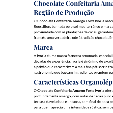
Chocolate Confeitaria Am
Região de Produção
O
Chocolate Confeitaria Amargo Forte
Ivoria
nasce
Roussillon, banhada pelo sol mediterrâneo e marca
proximidade com as plantações de cacau garantem u
francês, uma verdadeira ode à tradição chocolatièr
Marca
A
Ivoria
é uma marca francesa renomada, especialis
décadas de experiência, Ivoria é sinônimo de excelê
a paixão que caracterizam a mais fina pâtisserie fr
gastronomia que buscam ingredientes premium par
Características Organolép
O
Chocolate Confeitaria Amargo Forte Ivoria
ofere
profundamente amargo, com notas de cacau puro e 
textura é aveludada e untuosa, com final de boca per
para quem aprecia uma intensidade rústica, sem pe