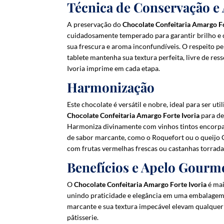
Técnica de Conservação e
A preservação do
Chocolate Confeitaria Amargo Fo
cuidadosamente temperado para garantir brilho e
sua frescura e aroma inconfundíveis. O respeito p
tablete mantenha sua textura perfeita, livre de res
Ivoria imprime em cada etapa.
Harmonização
Este chocolate é versátil e nobre, ideal para ser ut
Chocolate Confeitaria Amargo Forte Ivoria
para de
Harmoniza divinamente com vinhos tintos encorpa
de sabor marcante, como o Roquefort ou o queijo
com frutas vermelhas frescas ou castanhas torrada
Benefícios e Apelo Gourm
O
Chocolate Confeitaria Amargo Forte Ivoria
é mai
unindo praticidade e elegância em uma embalagem 
marcante e sua textura impecável elevam qualquer re
pâtisserie.