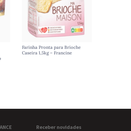
m
Farinha Pronta para Brioche
Caseira 1,5kg – Francine
o
RANCE
Receber novidades