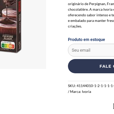
originário de Perpignan, Fran
chocolatière. A marca Ivoria 
oferecendo sabor intenso e 
e embalado para manter fresc
criações.
Produto em estoque
E
n
t
e
FALE
r
y
o
SKU:
41144010-1-2-1-1-1-1-
u
Marca:
Ivoria
r
e
m
a