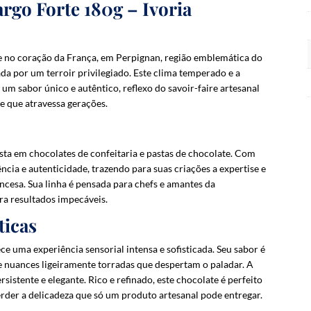
argo Forte 180g
–
Ivoria
i
l
a
d
 no coração da França, em Perpignan, região emblemática do
d
da por um terroir privilegiado. Este clima temperado e a
r
m sabor único e autêntico, reflexo do savoir-faire artesanal
e
e que atravessa gerações.
s
s
t
ta em chocolates de confeitaria e pastas de chocolate. Com
o
ncia e autenticidade, trazendo para suas criações a expertise e
j
ancesa. Sua linha é pensada para chefs e amantes da
o
a resultados impecáveis.
i
ticas
n
t
ce uma experiência sensorial intensa e sofisticada. Seu sabor é
h
nuances ligeiramente torradas que despertam o paladar. A
e
sistente e elegante. Rico e refinado, este chocolate é perfeito
w
rder a delicadeza que só um produto artesanal pode entregar.
a