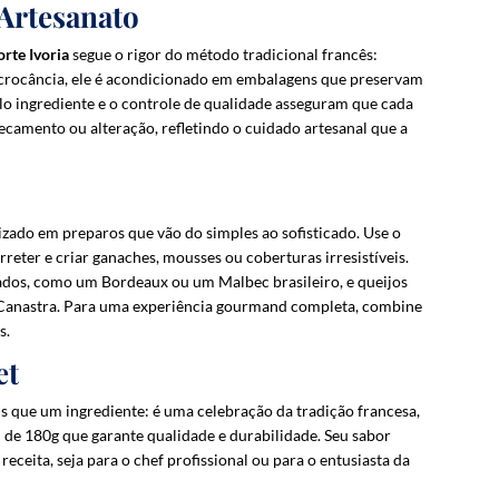
 Artesanato
i
t
rte Ivoria
segue o rigor do método tradicional francês:
l
 crocância, ele é acondicionado em embalagens que preservam
i
elo ingrediente e o controle de qualidade asseguram que cada
s
secamento ou alteração, refletindo o cuidado artesanal que a
t
f
o
r
ilizado em preparos que vão do simples ao sofisticado. Use o
t
rreter e criar ganaches, mousses ou coberturas irresistíveis.
h
dos, como um Bordeaux ou um Malbec brasileiro, e queijos
i
 Canastra. Para uma experiência gourmand completa, combine
s
s.
p
et
r
o
s que um ingrediente: é uma celebração da tradição francesa,
d
de 180g que garante qualidade e durabilidade. Seu sabor
u
ceita, seja para o chef profissional ou para o entusiasta da
c