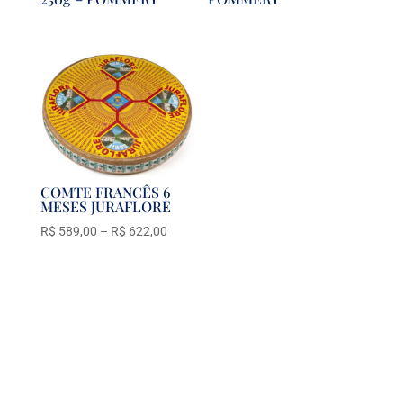
COMTE FRANCÊS 6
MESES JURAFLORE
Price
R$
589,00
–
R$
622,00
range:
R$ 589,00
through
R$ 622,00