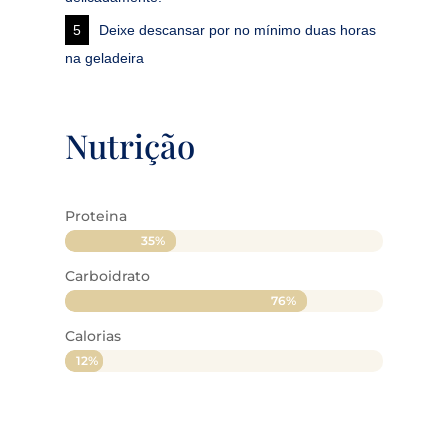
Deixe descansar por no mínimo duas horas
na geladeira
Nutrição
Proteina
35%
35%
Carboidrato
76%
76%
Calorias
12%
12%