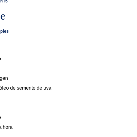
1h15
de
ples
o
Agen
 óleo de semente de uva
o
a hora