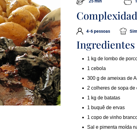
25 min
Complexida
4-6 pessoas
Sim
Ingredientes
1 kg de lombo de porc
1 cebola
300 g de ameixas de 
2 colheres de sopa de
1 kg de batatas
1 buquê de ervas
1 copo de vinho branc
Sal e pimenta moída n