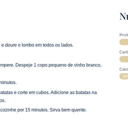
N
Pro
e doure o lombo em todos os lados.
Car
empere. Despeje 1 copo pequeno de vinho branco,
Calo
12
12
minutos.
atatas e corte em cubos. Adicione as batatas na
os.
 cozinhe por 15 minutos. Sirva bem quente.